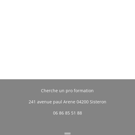
Cherche un pro formation
241 avenue paul Arene 04200 Sisteron
06 86 85 51 88