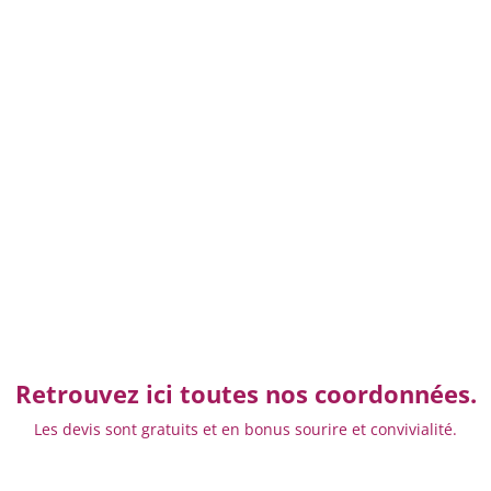
ORISE QUE LES INFORMATIONS
ÉES POUR PERMETTRE DE ME
TTER ET J’ACCEPTE LA POLITIQUE
ENVOYER MA DEMANDE
Retrouvez ici toutes nos coordonnées.
Les devis sont gratuits et en bonus sourire et convivialité.