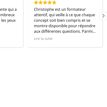
Christophe est un formateur
Christophe est 
attentif, qui veille à ce que chaque
formateur, ses 
concept soit bien compris et se
toujours très cl
montre disponible pour répondre
des exemples co
aux différentes questions. Parmi
à l'écoute, n'hé
les formateurs que j’ai rencontrés,
faire une format
Lire la suite
Lire la suite
il se distingue par sa compétence.
Je recommande vivement ses
services et le remercie pour ses
conseils et son expertise.