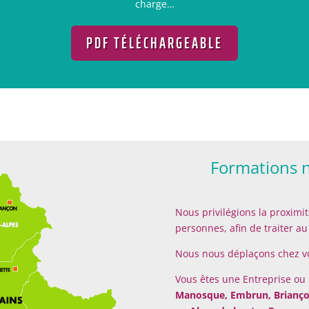
charge…
PDF TÉLÉCHARGEABLE
Formations n
Nous privilégions la proximit
personnes, afin de traiter a
Nous nous déplaçons chez v
Vous êtes une Entreprise ou 
Manosque, Embrun, Brianç