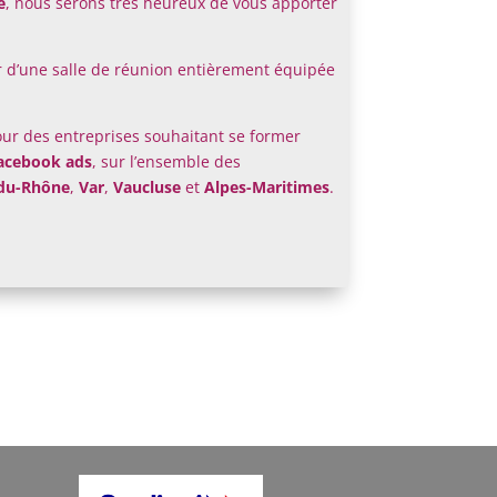
e
, nous serons très heureux de vous apporter
d’une salle de réunion entièrement équipée
ur des entreprises souhaitant se former
facebook ads
, sur l’ensemble des
du-Rhône
,
Var
,
Vaucluse
et
Alpes-Maritimes
.