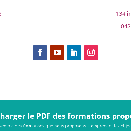
8
134 i
042
charger le PDF des formations prop
nsemble des formations que nous proposons. Comprenant les objectif