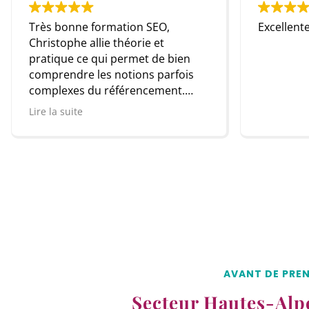
ormation SEO,
Excellente prestation !! Merci 
ie théorie et
ui permet de bien
s notions parfois
 référencement.
AVANT DE PRE
Secteur Hautes-Alpe