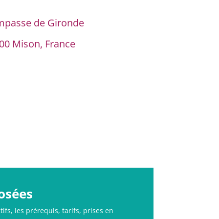
mpasse de Gironde
00 Mison, France
osées
s, les prérequis, tarifs, prises en