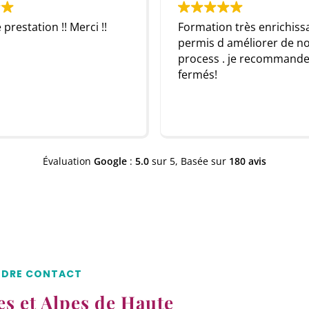
!!
Formation très enrichissante qui a
permis d améliorer de nombreux
process . je recommande les yeux
fermés!
Évaluation
Google
:
5.0
sur 5,
Basée sur
180 avis
NDRE CONTACT
s et Alpes de Haute