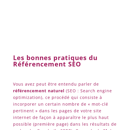
temps passé sur une page est comptabilisé, si
un visiteur passe trop peu de temps sur votre
site alors que sa recherche l’a amenée chez
vous, c’est que le contenu ne correspond pas
à la demande et donc Google vous pénalise.
Les bonnes pratiques du
Référencement SEO
Vous avez peut être entendu parler de
référencement naturel
(SEO : Search engine
optimization), ce procédé qui consiste à
incorporer un certain nombre de « mot-clé
pertinent » dans les pages de votre site
internet de façon à apparaître le plus haut
possible (première page) dans les résultats de