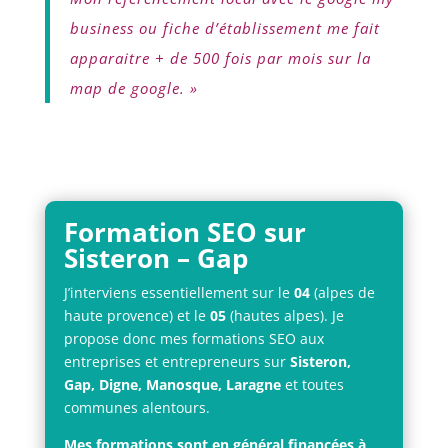
business ou fiche d’établissement me fait
apparaitre + de 500 fois par mois sur la
map de google. »
Formation SEO sur
Sisteron – Gap
J’interviens essentiellement sur le
04
(alpes de
haute provence) et le
05
(hautes alpes). Je
propose donc mes formations SEO aux
entreprises et entrepreneurs sur
Sisteron,
Gap, Digne, Manosque, Laragne
et toutes
communes alentours.
Mes formations sont en général financées à