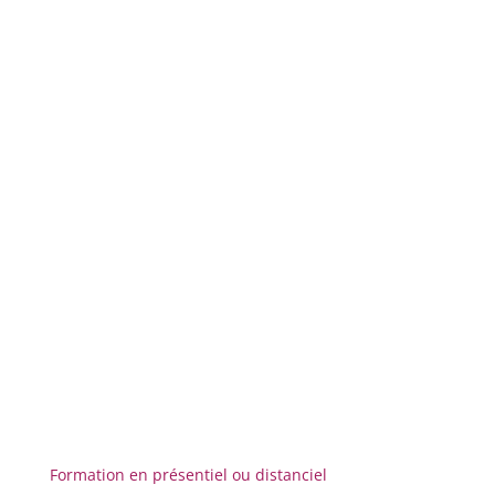
Avancé – 2 jours
Expert – Sur demande
DEMANDE DE DEVIS
Formation en présentiel ou distanciel