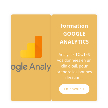
formation
GOOGLE
ANALYTICS
Analysez TOUTES
vos données en un
clin d’œil, pour
prendre les bonnes
décisions.
En savoir +