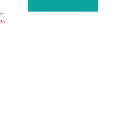
es
ces