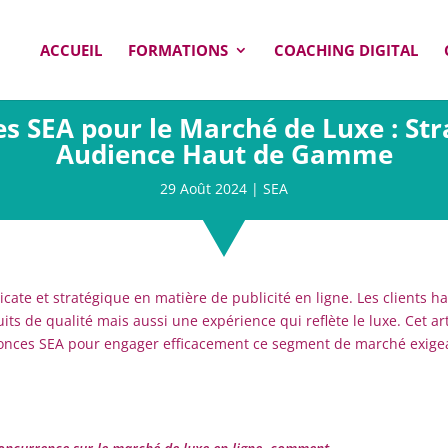
ACCUEIL
FORMATIONS
COACHING DIGITAL
 SEA pour le Marché de Luxe : Str
Audience Haut de Gamme
29 Août 2024
|
SEA
ate et stratégique en matière de publicité en ligne. Les clients h
 de qualité mais aussi une expérience qui reflète le luxe. Cet art
nonces SEA pour engager efficacement ce segment de marché exige