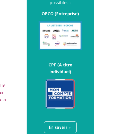
possibles :
OPCO (Entreprise)
CPF (A titre
individuel)
ité
ux
à la
En savoir +