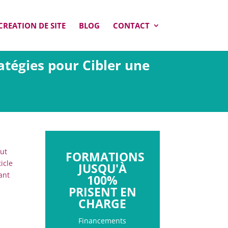
CREATION DE SITE
BLOG
CONTACT
atégies pour Cibler une
aut
FORMATIONS
icle
JUSQU'À
ant
100%
PRISENT EN
CHARGE
Financements