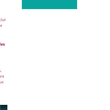
clut
de
les
,
ure
ux