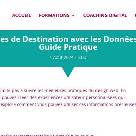
ACCUEIL
FORMATIONS
COACHING DIGITAL
es de Destination avec les Donné
Guide Pratique
1 Août 2024
|
SEO
limite pas à suivre les meilleures pratiques du design web. En
 pouvez créer des expériences utilisateur personnalisées qui
e explore comment vous pouvez utiliser ces informations précieuse