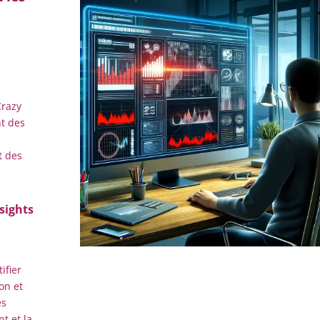
Crazy
nt des
t des
sights
ifier
on et
es
t et la