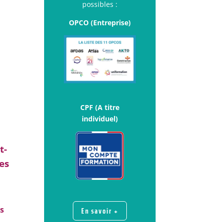
possibles :
OPCO (Entreprise)
CPF (A titre
individuel)
t-
es
s
En savoir +