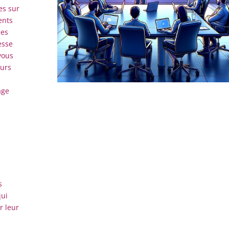
es sur
ents
ées
esse
vous
eurs
age
s
qui
r leur