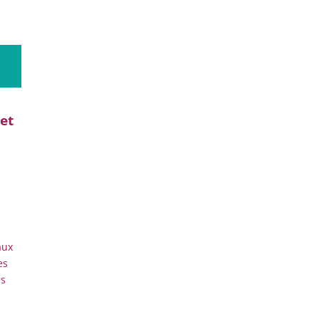
et
aux
es
es