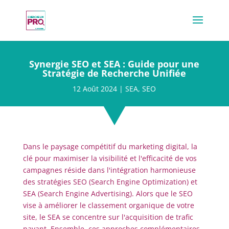
Synergie SEO et SEA : Guide pour une
Stratégie de Recherche Unifiée
12 Août 2024
|
SEA
,
SEO
Dans le paysage compétitif du marketing digital, la
clé pour maximiser la visibilité et l'efficacité de vos
campagnes réside dans l'intégration harmonieuse
des stratégies SEO (Search Engine Optimization) et
SEA (Search Engine Advertising). Alors que le SEO
vise à améliorer le classement organique de votre
site, le SEA se concentre sur l'acquisition de trafic
payant. Ensemble, ces approches complémentaires